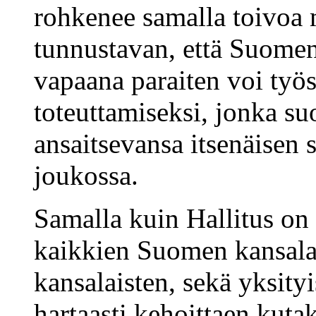
rohkenee samalla toivoa
tunnustavan, että Suome
vapaana paraiten voi työ
toteuttamiseksi, jonka su
ansaitsevansa itsenäisen 
joukossa.
Samalla kuin Hallitus on 
kaikkien Suomen kansalai
kansalaisten, sekä yksity
hartaasti kehoittaen kuta