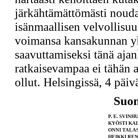
järkähtämättömästi noudat
isänmaallisen velvollisu
voimansa kansakunnan y
saavuttamiseksi tänä ajan
ratkaisevampaa ei tähän 
ollut. Helsingissä, 4 päi
Suom
P. E. SVINH
KYÖSTI KAL
ONNI TALAS
HEIKKI RE