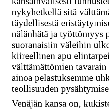
kansainvälisesti tunnuste
nykyhetkellä sitä vältt
täydellisestä eristäytymi
nälänhätä ja työttömyys 
suoranaisiin väleihin ulk
kiireellinen apu elintarpe
välttämättömien tavarai
ainoa pelastuksemme uhk
teollisuuden pysähtymise
Venäjän kansa on, kukist