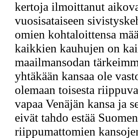
kertoja ilmoittanut aiko
vuosisataiseen sivistysk
omien kohtaloittensa määr
kaikkien kauhujen on kai
maailmansodan tärkeimmis
yhtäkään kansaa ole vast
olemaan toisesta riippuv
vapaa Venäjän kansa ja s
eivät tahdo estää Suomen
riippumattomien kansoje