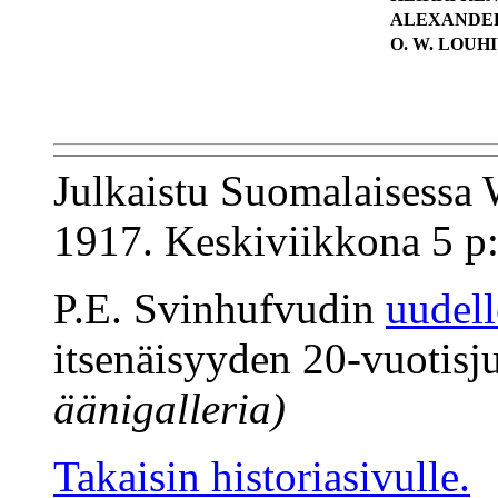
ALEXANDER
O. W. LOUH
Julkaistu Suomalaisessa 
1917. Keskiviikkona 5 p:
P.E. Svinhufvudin
uudel
itsenäisyyden 20-vuotisj
äänigalleria)
Takaisin historiasivulle.