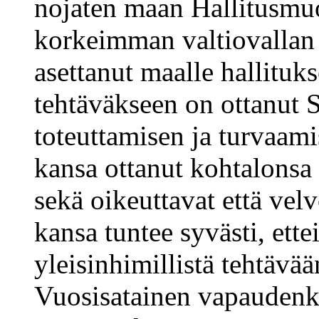
nojaten maan Hallitusmuo
korkeimman valtiovallan 
asettanut maalle hallituk
tehtäväkseen on ottanut 
toteuttamisen ja turvaa
kansa ottanut kohtalonsa 
sekä oikeuttavat että vel
kansa tuntee syvästi, ettei
yleisinhimillistä tehtävä
Vuosisatainen vapaudenk