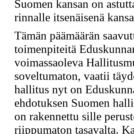
Suomen kansan on astut
rinnalle itsenäisenä kans
Tämän päämäärän saavutta
toimenpiteitä Eduskunna
voimassaoleva Hallitusmu
soveltumaton, vaatii täyde
hallitus nyt on Eduskunna
ehdotuksen Suomen halli
on rakennettu sille perus
riippumaton tasavalta. Ka